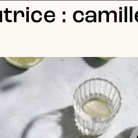
trice :
camil