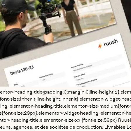
mentor-heading-title{padding:0;margin:0;line-height:1}.el
;font-size:inherit;line-height:inherit}.elementor-widget-he
ding .elementor-heading-title.elementor-size-medium{font
e{font-size:29px}.elementor-widget-heading .elementor-hea
tor-heading-title.elementor-size-xxl{font-size:59px} Ruu
urs, agences, et des sociétés de production. Livrables:Lo