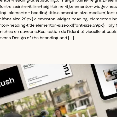
mentor-heading-title{padding:0;margin:0;line-height:1}.el
;font-size:inherit;line-height:inherit}.elementor-widget-he
ding .elementor-heading-title.elementor-size-medium{font
e{font-size:29px}.elementor-widget-heading .elementor-hea
tor-heading-title.elementor-size-xxl{font-size:59px} Hol
riches en saveurs.Réalisation de l’identité visuelle et pa
lavors.Design of the branding and […]