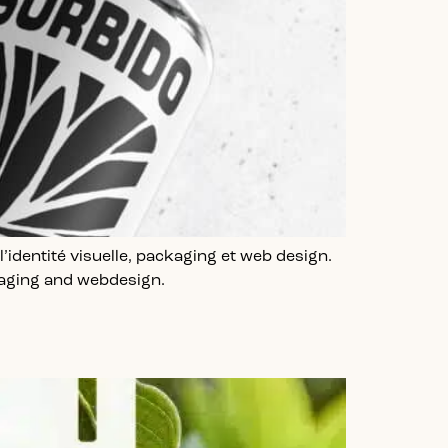
identité visuelle, packaging et web design.
kaging and webdesign.