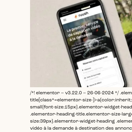
/*! elementor – v3.22.0 – 26-06-2024 */ .ele
title[class*=elementor-size-]>a{color:inherit
small{font-size:15px}.elementor-widget-hea
.elementor-heading-title.elementor-size-larg
size:39px}.elementor-widget-heading .elemen
vidéo à la demande à destination des annonce