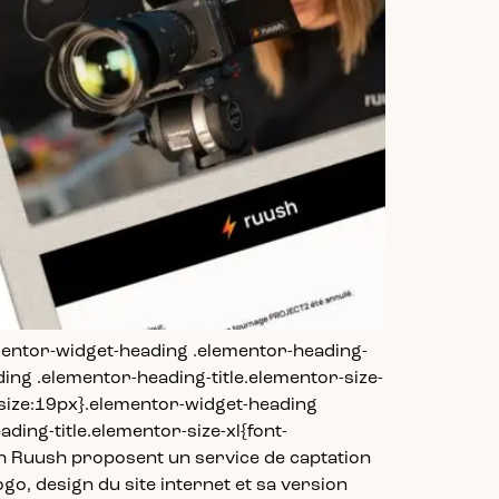
ementor-widget-heading .elementor-heading-
ading .elementor-heading-title.elementor-size-
-size:19px}.elementor-widget-heading
ding-title.elementor-size-xl{font-
sh Ruush proposent un service de captation
go, design du site internet et sa version