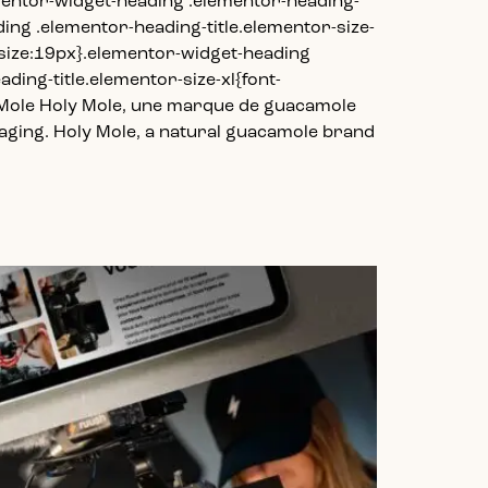
ementor-widget-heading .elementor-heading-
ading .elementor-heading-title.elementor-size-
-size:19px}.elementor-widget-heading
ding-title.elementor-size-xl{font-
y Mole Holy Mole, une marque de guacamole
ckaging. Holy Mole, a natural guacamole brand