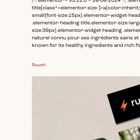
/*! elementor – v3.22.0 – 26-06-2024 */ .ele
title[class*=elementor-size-]>a{color:inherit
small{font-size:15px}.elementor-widget-hea
.elementor-heading-title.elementor-size-larg
size:39px}.elementor-widget-heading .elemen
naturel connu pour ses ingrédients sains et 
known for its healthy ingredients and rich f
Ruush